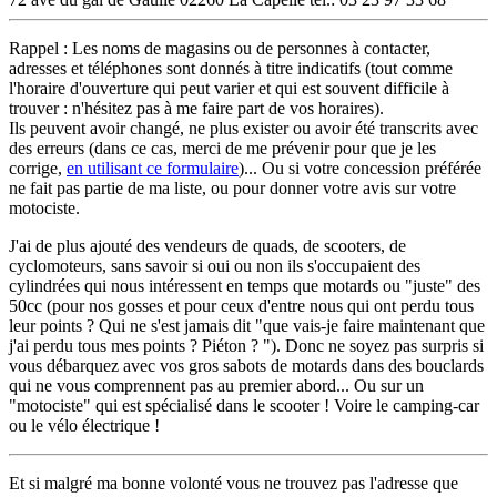
Rappel : Les noms de magasins ou de personnes à contacter,
adresses et téléphones sont donnés à titre indicatifs (tout comme
l'horaire d'ouverture qui peut varier et qui est souvent difficile à
trouver : n'hésitez pas à me faire part de vos horaires).
Ils peuvent avoir changé, ne plus exister ou avoir été transcrits avec
des erreurs (dans ce cas, merci de me prévenir pour que je les
corrige,
en utilisant ce formulaire
)... Ou si votre concession préférée
ne fait pas partie de ma liste, ou pour donner votre avis sur votre
motociste.
J'ai de plus ajouté des vendeurs de quads, de scooters, de
cyclomoteurs, sans savoir si oui ou non ils s'occupaient des
cylindrées qui nous intéressent en temps que motards ou "juste" des
50cc (pour nos gosses et pour ceux d'entre nous qui ont perdu tous
leur points ? Qui ne s'est jamais dit "que vais-je faire maintenant que
j'ai perdu tous mes points ? Piéton ? "). Donc ne soyez pas surpris si
vous débarquez avec vos gros sabots de motards dans des bouclards
qui ne vous comprennent pas au premier abord... Ou sur un
"motociste" qui est spécialisé dans le scooter ! Voire le camping-car
ou le vélo électrique !
Et si malgré ma bonne volonté vous ne trouvez pas l'adresse que