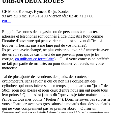
URBAN DEUX ROUES
CF Moto, Keeway, Kymco, Rieju, Zontes
93 ave du 8 mai 1945 18100 Vierzon tél.: 02 48 71 27 66
email
Rappel : Les noms de magasins ou de personnes à contacter,
adresses et téléphones sont donnés à titre indicatifs (tout comme
l'horaire d'ouverture qui peut varier et qui est souvent difficile à
trouver : n'hésitez pas à me faire part de vos horaires).
Ils peuvent avoir changé, ne plus exister ou avoir été transcrits avec
des erreurs (dans ce cas, merci de me prévenir pour que je les
corrige,
en utilisant ce formulaire
)... Ou si votre concession préférée
ne fait pas partie de ma liste, ou pour donner votre avis sur votre
motociste.
J'ai de plus ajouté des vendeurs de quads, de scooters, de
cyclomoteurs, sans savoir si oui ou non ils s'occupaient des
cylindrées qui nous intéressent en temps que motards ou "juste" des
50cc (pour nos gosses et pour ceux d'entre nous qui ont perdu tous
leur points ? Qui ne s'est jamais dit "que vais-je faire maintenant que
j'ai perdu tous mes points ? Piéton ? "). Donc ne soyez pas surpris si
vous débarquez avec vos gros sabots de motards dans des bouclards
qui ne vous comprennent pas au premier abord... Ou sur un
"motociste" qui est spécialisé dans le scooter ! Voire le camping-car