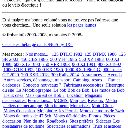
ou le vélo électrique !
Et si malgré ma bonne volonté vous ne trouvez pas l'adresse que
vous cherchez... Une seule solution
les pages jaunes
© frobar.info 2000-2008, mesmotos.fr 2008-.
Ce site est hébergé par IONOS by 1&1
Mes motos :
Nos motos...
125 DTLC 1982
125 DTMX 1980
125
SR 2003
450 CBS 1986
500 VFF 1986
550 XZ 1983
600 XJ
1989
600 XTe 1990
750 VFR 1993
900 XJ 1991
900 XJ 1992
1000 GTR 1992
1000 RX 1986
1000 RX 1986 GG
900 Tracer
GT 2020
700 XSR 2018
300 Rally 2024
Assurances...
Agenda
Autres services, dépannage, transport
Camping, restos...
Carnet
d'adresses
Concepts nouveaux ?
Fabricants accessoires
Historique
du site
La Motoblographie
Le bob Bob de Bob
Les motos de Bob
Lieux cités
Mais qui est ce Bob ?
Location
Magasins
d'accessoires
Formations...
MCMS
Marques
Réseaux
Média
ateliers de mécanique
Mon humeur
Motocistes
Moto-Clubs
Motos d'occasion
Me joindre
les Permis
Motos de moins de 34ch
Motos de moins de 47.5ch
Motos débridables
Photos
Pièces
d'occasion
Plan du site
Roadbooks
Sites préférés
Sidecars
Les
prestataires de tourisme
Spectacles et animations
Trucs et astuces