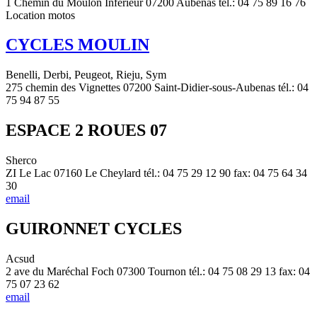
1 Chemin du Moulon Inférieur 07200 Aubenas tél.: 04 75 89 16 76
Location motos
CYCLES MOULIN
Benelli, Derbi, Peugeot, Rieju, Sym
275 chemin des Vignettes 07200 Saint-Didier-sous-Aubenas tél.: 04
75 94 87 55
ESPACE 2 ROUES 07
Sherco
ZI Le Lac 07160 Le Cheylard tél.: 04 75 29 12 90 fax: 04 75 64 34
30
email
GUIRONNET CYCLES
Acsud
2 ave du Maréchal Foch 07300 Tournon tél.: 04 75 08 29 13 fax: 04
75 07 23 62
email