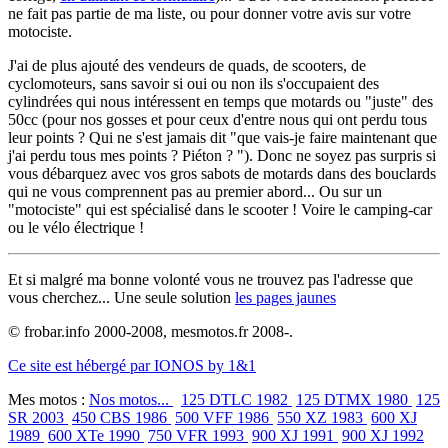
ne fait pas partie de ma liste, ou pour donner votre avis sur votre
motociste.
J'ai de plus ajouté des vendeurs de quads, de scooters, de
cyclomoteurs, sans savoir si oui ou non ils s'occupaient des
cylindrées qui nous intéressent en temps que motards ou "juste" des
50cc (pour nos gosses et pour ceux d'entre nous qui ont perdu tous
leur points ? Qui ne s'est jamais dit "que vais-je faire maintenant que
j'ai perdu tous mes points ? Piéton ? "). Donc ne soyez pas surpris si
vous débarquez avec vos gros sabots de motards dans des bouclards
qui ne vous comprennent pas au premier abord... Ou sur un
"motociste" qui est spécialisé dans le scooter ! Voire le camping-car
ou le vélo électrique !
Et si malgré ma bonne volonté vous ne trouvez pas l'adresse que
vous cherchez... Une seule solution
les pages jaunes
© frobar.info 2000-2008, mesmotos.fr 2008-.
Ce site est hébergé par IONOS by 1&1
Mes motos :
Nos motos...
125 DTLC 1982
125 DTMX 1980
125
SR 2003
450 CBS 1986
500 VFF 1986
550 XZ 1983
600 XJ
1989
600 XTe 1990
750 VFR 1993
900 XJ 1991
900 XJ 1992