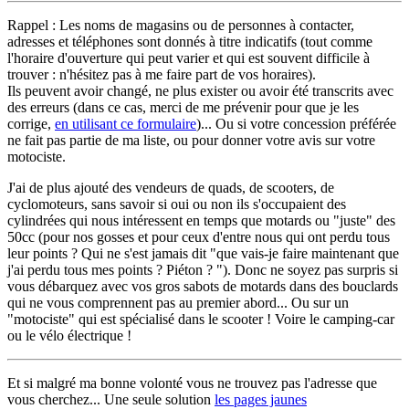
Rappel : Les noms de magasins ou de personnes à contacter,
adresses et téléphones sont donnés à titre indicatifs (tout comme
l'horaire d'ouverture qui peut varier et qui est souvent difficile à
trouver : n'hésitez pas à me faire part de vos horaires).
Ils peuvent avoir changé, ne plus exister ou avoir été transcrits avec
des erreurs (dans ce cas, merci de me prévenir pour que je les
corrige,
en utilisant ce formulaire
)... Ou si votre concession préférée
ne fait pas partie de ma liste, ou pour donner votre avis sur votre
motociste.
J'ai de plus ajouté des vendeurs de quads, de scooters, de
cyclomoteurs, sans savoir si oui ou non ils s'occupaient des
cylindrées qui nous intéressent en temps que motards ou "juste" des
50cc (pour nos gosses et pour ceux d'entre nous qui ont perdu tous
leur points ? Qui ne s'est jamais dit "que vais-je faire maintenant que
j'ai perdu tous mes points ? Piéton ? "). Donc ne soyez pas surpris si
vous débarquez avec vos gros sabots de motards dans des bouclards
qui ne vous comprennent pas au premier abord... Ou sur un
"motociste" qui est spécialisé dans le scooter ! Voire le camping-car
ou le vélo électrique !
Et si malgré ma bonne volonté vous ne trouvez pas l'adresse que
vous cherchez... Une seule solution
les pages jaunes