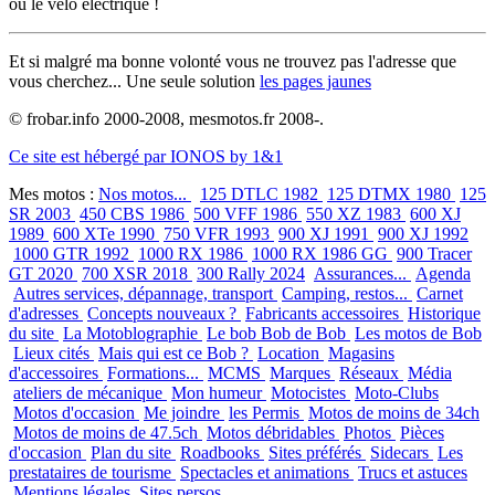
ou le vélo électrique !
Et si malgré ma bonne volonté vous ne trouvez pas l'adresse que
vous cherchez... Une seule solution
les pages jaunes
© frobar.info 2000-2008, mesmotos.fr 2008-.
Ce site est hébergé par IONOS by 1&1
Mes motos :
Nos motos...
125 DTLC 1982
125 DTMX 1980
125
SR 2003
450 CBS 1986
500 VFF 1986
550 XZ 1983
600 XJ
1989
600 XTe 1990
750 VFR 1993
900 XJ 1991
900 XJ 1992
1000 GTR 1992
1000 RX 1986
1000 RX 1986 GG
900 Tracer
GT 2020
700 XSR 2018
300 Rally 2024
Assurances...
Agenda
Autres services, dépannage, transport
Camping, restos...
Carnet
d'adresses
Concepts nouveaux ?
Fabricants accessoires
Historique
du site
La Motoblographie
Le bob Bob de Bob
Les motos de Bob
Lieux cités
Mais qui est ce Bob ?
Location
Magasins
d'accessoires
Formations...
MCMS
Marques
Réseaux
Média
ateliers de mécanique
Mon humeur
Motocistes
Moto-Clubs
Motos d'occasion
Me joindre
les Permis
Motos de moins de 34ch
Motos de moins de 47.5ch
Motos débridables
Photos
Pièces
d'occasion
Plan du site
Roadbooks
Sites préférés
Sidecars
Les
prestataires de tourisme
Spectacles et animations
Trucs et astuces
Mentions légales
Sites persos