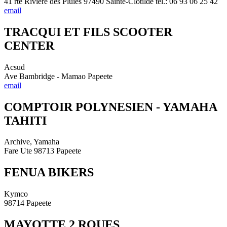
41 rte Rivière des Pluies 97490 Sainte-Clotilde tél.: 06 93 06 25 42
email
TRACQUI ET FILS SCOOTER
CENTER
Acsud
Ave Bambridge - Mamao Papeete
email
COMPTOIR POLYNESIEN - YAMAHA
TAHITI
Archive, Yamaha
Fare Ute 98713 Papeete
FENUA BIKERS
Kymco
98714 Papeete
MAYOTTE 2 ROUES