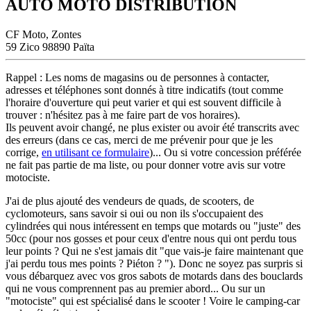
AUTO MOTO DISTRIBUTION
CF Moto, Zontes
59 Zico 98890 Païta
Rappel : Les noms de magasins ou de personnes à contacter,
adresses et téléphones sont donnés à titre indicatifs (tout comme
l'horaire d'ouverture qui peut varier et qui est souvent difficile à
trouver : n'hésitez pas à me faire part de vos horaires).
Ils peuvent avoir changé, ne plus exister ou avoir été transcrits avec
des erreurs (dans ce cas, merci de me prévenir pour que je les
corrige,
en utilisant ce formulaire
)... Ou si votre concession préférée
ne fait pas partie de ma liste, ou pour donner votre avis sur votre
motociste.
J'ai de plus ajouté des vendeurs de quads, de scooters, de
cyclomoteurs, sans savoir si oui ou non ils s'occupaient des
cylindrées qui nous intéressent en temps que motards ou "juste" des
50cc (pour nos gosses et pour ceux d'entre nous qui ont perdu tous
leur points ? Qui ne s'est jamais dit "que vais-je faire maintenant que
j'ai perdu tous mes points ? Piéton ? "). Donc ne soyez pas surpris si
vous débarquez avec vos gros sabots de motards dans des bouclards
qui ne vous comprennent pas au premier abord... Ou sur un
"motociste" qui est spécialisé dans le scooter ! Voire le camping-car