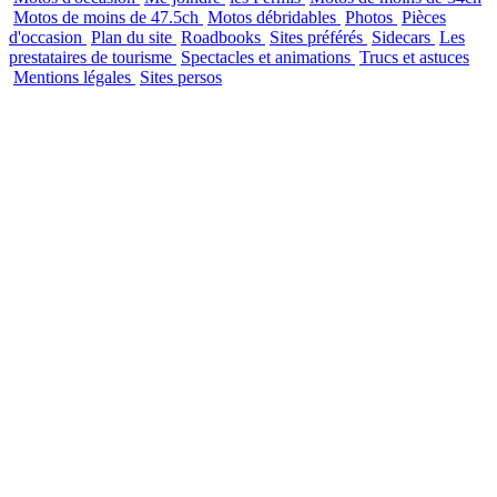
Motos de moins de 47.5ch
Motos débridables
Photos
Pièces
d'occasion
Plan du site
Roadbooks
Sites préférés
Sidecars
Les
prestataires de tourisme
Spectacles et animations
Trucs et astuces
Mentions légales
Sites persos