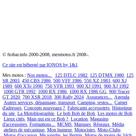
© frobar.info 2000-2008, mesmotos.fr 2008-.
Ce site est hébergé par IONOS by 1&1
Mes motos :
Nos motos...
125 DTLC 1982
125 DTMX 1980
125
SR 2003
450 CBS 1986
500 VFF 1986
550 XZ 1983
600 XJ
1989
600 XTe 1990
750 VFR 1993
900 XJ 1991
900 XJ 1992
1000 GTR 1992
1000 RX 1986
1000 RX 1986 GG
900 Tracer
GT 2020
700 XSR 2018
300 Rally 2024
Assurances...
Agenda
Autres services, dépannage, transport
Camping, restos...
Carnet
d'adresses
Concepts nouveaux ?
Fabricants accessoires
Historique
du site
La Motoblographie
Le bob Bob de Bob
Les motos de Bob
Lieux cités
Mais qui est ce Bob ?
Location
Magasins
d'accessoires
Formations...
MCMS
Marques
Réseaux
Média
ateliers de mécanique
Mon humeur
Motocistes
Moto-Clubs
Motos d'occasion
Me joindre
les Permis
Motos de moins de 34ch