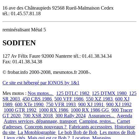
16 ave des Châteaupieds 92568 Rueil-Malmaison Cedex
tél.: 01.45.57.81.18
reminéralisant Métal 5
SODITEN
127 Av Félix Faure 92000 Nanterre tél.: 01.41.38.34.34
Fax: 01.41.38.34.38
© frobar.info 2000-2008, mesmotos.fr 2008-.
Ce site est hébergé par IONOS by 1&1
Mes motos :
Nos motos...
125 DTLC 1982
125 DTMX 1980
125
SR 2003
450 CBS 1986
500 VFF 1986
550 XZ 1983
600 XJ
1989
600 XTe 1990
750 VFR 1993
900 XJ 1991
900 XJ 1992
1000 GTR 1992
1000 RX 1986
1000 RX 1986 GG
900 Tracer
GT 2020
700 XSR 2018
300 Rally 2024
Assurances...
Agenda
Autres services, dépannage, transport
Camping, restos...
Carnet
d'adresses
Concepts nouveaux ?
Fabricants accessoires
Historique
du site
La Motoblographie
Le bob Bob de Bob
Les motos de Bob
Lieux cités
Mais qui est ce Bob ?
Location
Magasins