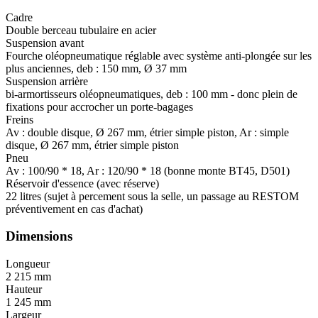
Cadre
Double berceau tubulaire en acier
Suspension avant
Fourche oléopneumatique réglable avec système anti-plongée sur les
plus anciennes, deb : 150 mm, Ø 37 mm
Suspension arrière
bi-armortisseurs oléopneumatiques, deb : 100 mm - donc plein de
fixations pour accrocher un porte-bagages
Freins
Av : double disque, Ø 267 mm, étrier simple piston, Ar : simple
disque, Ø 267 mm, étrier simple piston
Pneu
Av : 100/90 * 18, Ar : 120/90 * 18 (bonne monte BT45, D501)
Réservoir d'essence (avec réserve)
22 litres (sujet à percement sous la selle, un passage au RESTOM
préventivement en cas d'achat)
Dimensions
Longueur
2 215 mm
Hauteur
1 245 mm
Largeur