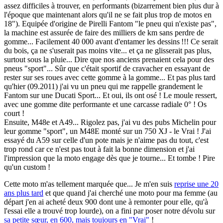
assez difficiles à trouver, en performants (bizarrement bien plus dur à
l'époque que maintenant alors qu'il ne se fait plus trop de motos en
18"). Equipée d'origine de Pirelli Fantom "
le pneu qui n'existe pas
",
la machine est assurée de faire des milliers de km sans perdre de
gomme... Facilement 40 000 avant d'entamer les dessins !!! Ce serait
du bois, ça ne s'userait pas moins vite... et ça ne glisserait pas plus,
surtout sous la pluie... Dire que nos anciens prenaient cela pour des
pneus "sport"... Sûr que c'était sportif de cravacher en essayant de
rester sur ses roues avec cette gomme à la gomme... Et pas plus tard
qu'hier (09.2011) j'ai vu un pneu qui me rappelle grandement le
Fantom sur une Ducati Sport... Et oui, ils ont osé ! Le moule ressert,
avec une gomme dite performante et une carcasse radiale 0° ! Os
court !
Ensuite, M48e et A49... Rigolez pas, j'ai vu des pubs Michelin pour
leur gomme "sport", un M48E monté sur un 750 XJ - le Vrai ! J'ai
essayé du A59 sur celle d'un pote mais je n'aime pas du tout, c'est
trop rond car ce n'est pas tout à fait la bonne dimension et j'ai
l'impression que la moto engage dès que je tourne... Et tombe ! Pire
qu'un custom !
Cette moto m'as tellement marquée que... Je m'en suis
reprise une 20
ans plus tard
et que quand j'ai cherché une moto pour ma femme (au
départ j'en ai acheté deux 900 dont une à remonter pour elle, qu'à
l'essai elle a trouvé trop lourde), on a fini par poser notre dévolu sur
sa petite sœur, en 600, mais toujours en "Vrai"
!