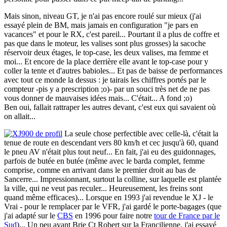
Mais sinon, niveau GT, je n'ai pas encore roulé sur mieux (j'ai
essayé plein de BM, mais jamais en configuration "je pars en
vacances" et pour le RX, c'est pareil... Pourtant il a plus de coffre et
pas que dans le moteur, les valises sont plus grosses) la sacoche
réservoir deux étages, le top-case, les deux valises, ma femme et
moi... Et encore de la place derrière elle avant le top-case pour y
coller la tente et d'autres babioles... Et pas de baisse de performances
avec tout ce monde la dessus : je tairais les chiffres portés par le
compteur -pis y a prescription ;o)- par un souci très net de ne pas
vous donner de mauvaises idées mais... C'était... A fond ;o)
Ben oui, fallait rattraper les autres devant, c'est eux qui savaient où
on allait...
La seule chose perfectible avec celle-là, c'était la
tenue de route en descendant vers 80 km/h et cec jusqu'à 60, quand
le pneu AV n'était plus tout neuf... En fait, j'ai eu des guidonnages,
parfois de butée en butée (même avec le barda complet, femme
comprise, comme en arrivant dans le premier droit au bas de
Sancerre... Impressionnant, surtout la colline, sur laquelle est plantée
la ville, qui ne veut pas reculer... Heureusement, les freins sont
quand même efficaces)... Lorsque en 1993 j'ai revendue le XJ - le
Vrai - pour le remplacer par le VFR, j'ai gardé le porte-bagages (que
j'ai adapté sur le
CBS
en 1996 pour faire notre
tour de France par le
Sud
)... Un peu avant Brie Ct Robert sur la Francilienne, j'ai essayé