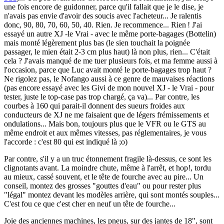
une fois encore de guidonner, parce qu'il fallait que je le dise, je
n'avais pas envie d'avoir des soucis avec l'acheteur... Je ralentis
donc, 90, 80, 70, 60, 50, 40. Rien. Je recommence... Rien ! J'ai
essayé un autre XJ -le Vrai - avec le même porte-bagages (Bottelin)
mais monté légèrement plus bas (le sien touchait la poignée
passager, le mien était 2-3 cm plus haut) là non plus, rien... C'était
cela ? J'avais manqué de me tuer plusieurs fois, et ma femme aussi à
l'occasion, parce que Luc avait monté le porte-bagages trop haut ?
Ne rigolez pas, le Nofango aussi à ce genre de mauvaises réactions
(pas encore essayé avec les Givi de mon nouvel XJ - le Vrai - pour
tester, juste le top-case pas trop chargé, ça va)... Par contre, les
courbes à 160 qui parait-il donnent des sueurs froides aux
conducteurs de XJ ne me faisaient que de légers frémissements et
ondulations... Mais bon, toujours plus que le VFR ou le GTS au
même endroit et aux mêmes vitesses, pas réglementaires, je vous
l'accorde : c'est 80 qui est indiqué là ;o)
Par contre, s'il y a un truc étonnement fragile là-dessus, ce sont les
clignotants avant. La moindre chute, même à l'arrêt, et hop!, tordu
au mieux, cassé souvent, et le tête de fourche avec au pire... Un
conseil, montez des grosses "gouttes d'eau" ou pour rester plus
"légal" montez devant les modèles arrière, qui sont montés souples...
C'est fou ce que c'est cher en neuf un tête de fourche...
Joie des anciennes machines, les pneus, sur des jantes de 18", sont