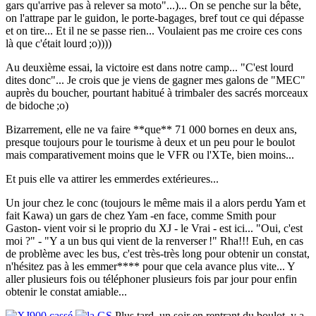
gars qu'arrive pas à relever sa moto"...)... On se penche sur la bête,
on l'attrape par le guidon, le porte-bagages, bref tout ce qui dépasse
et on tire... Et il ne se passe rien... Voulaient pas me croire ces cons
là que c'était lourd ;o))))
Au deuxième essai, la victoire est dans notre camp... "C'est lourd
dites donc"... Je crois que je viens de gagner mes galons de "MEC"
auprès du boucher, pourtant habitué à trimbaler des sacrés morceaux
de bidoche ;o)
Bizarrement, elle ne va faire **que** 71 000 bornes en deux ans,
presque toujours pour le tourisme à deux et un peu pour le boulot
mais comparativement moins que le VFR ou l'XTe, bien moins...
Et puis elle va attirer les emmerdes extérieures...
Un jour chez le conc (toujours le même mais il a alors perdu Yam et
fait Kawa) un gars de chez Yam -en face, comme Smith pour
Gaston- vient voir si le proprio du XJ - le Vrai - est ici... "Oui, c'est
moi ?" - "Y a un bus qui vient de la renverser !" Rha!!! Euh, en cas
de problème avec les bus, c'est très-très long pour obtenir un constat,
n'hésitez pas à les emmer**** pour que cela avance plus vite... Y
aller plusieurs fois ou téléphoner plusieurs fois par jour pour enfin
obtenir le constat amiable...
Plus tard, un soir en rentrant du boulot, y a