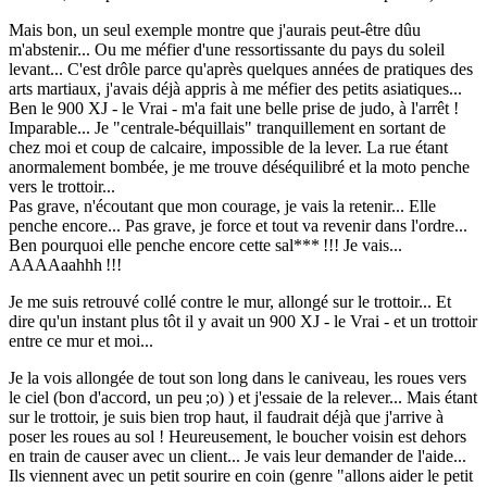
Mais bon, un seul exemple montre que j'aurais peut-être dûu
m'abstenir... Ou me méfier d'une ressortissante du pays du soleil
levant... C'est drôle parce qu'après quelques années de pratiques des
arts martiaux, j'avais déjà appris à me méfier des petits asiatiques...
Ben le 900 XJ - le Vrai - m'a fait une belle prise de judo, à l'arrêt !
Imparable... Je "centrale-béquillais" tranquillement en sortant de
chez moi et coup de calcaire, impossible de la lever. La rue étant
anormalement bombée, je me trouve déséquilibré et la moto penche
vers le trottoir...
Pas grave, n'écoutant que mon courage, je vais la retenir... Elle
penche encore... Pas grave, je force et tout va revenir dans l'ordre...
Ben pourquoi elle penche encore cette sal*** !!! Je vais...
AAAAaahhh !!!
Je me suis retrouvé collé contre le mur, allongé sur le trottoir... Et
dire qu'un instant plus tôt il y avait un 900 XJ - le Vrai - et un trottoir
entre ce mur et moi...
Je la vois allongée de tout son long dans le caniveau, les roues vers
le ciel (bon d'accord, un peu ;o) ) et j'essaie de la relever... Mais étant
sur le trottoir, je suis bien trop haut, il faudrait déjà que j'arrive à
poser les roues au sol ! Heureusement, le boucher voisin est dehors
en train de causer avec un client... Je vais leur demander de l'aide...
Ils viennent avec un petit sourire en coin (genre "allons aider le petit