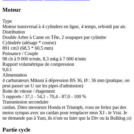
Moteur
Type
Moteur transversal à 4 cylindres en ligne, 4 temps, refroidi par air.
Distribution
Double Arbre à Came en Tête, 2 soupapes par cylindre
Cylindrée (alésage * course)
891 cm3 (68,5 * 60,5 mm)
Puissance / Couple
98 ch à 9 000 tr/min, 8,3 mkg à 7 000 tr/min
Rapport volumétrique de compression
9,6:1
Alimentation
4 carburateurs Mikuni à dépression BS 36, Ø : 36 mm (pratique, on
peut passer un U sur les pipes d'admission)
Boite de vitesse / étagement
5 rapports / 37,1 - 54,1 - 70,4 - 87,0 - 100 %
Transmission secondaire
cardan. Dites messieurs Honda et Triumph, vous ne feriez pas des
motos sympas avec un cardan pour remplacer mon XJ - le Vrai. Je
ne demande pas à Yam, ils n'ont su faire que la Div ou la Bulldog ;o)
Partie cycle