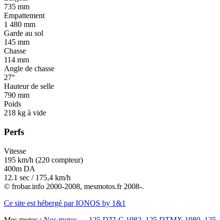
735 mm
Empattement
1 480 mm
Garde au sol
145 mm
Chasse
114 mm
Angle de chasse
27°
Hauteur de selle
790 mm
Poids
218 kg à vide
Perfs
Vitesse
195 km/h (220 compteur)
400m DA
12.1 sec / 175,4 km/h
© frobar.info 2000-2008, mesmotos.fr 2008-.
Ce site est hébergé par IONOS by 1&1
Mes motos :
Nos motos...
125 DTLC 1982
125 DTMX 1980
125