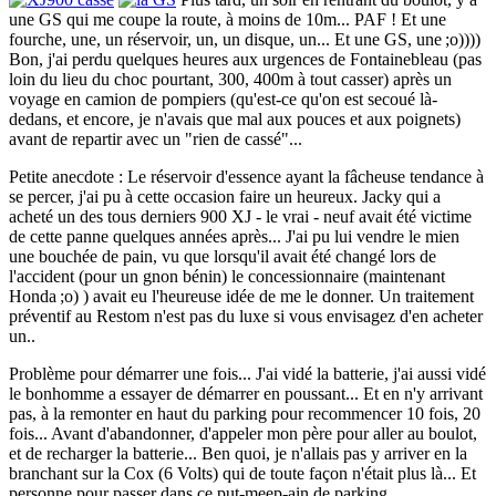
une GS qui me coupe la route, à moins de 10m... PAF ! Et une
fourche, une, un réservoir, un, un disque, un... Et une GS, une ;o))))
Bon, j'ai perdu quelques heures aux urgences de Fontainebleau (pas
loin du lieu du choc pourtant, 300, 400m à tout casser) après un
voyage en camion de pompiers (qu'est-ce qu'on est secoué là-
dedans, et encore, je n'avais que mal aux pouces et aux poignets)
avant de repartir avec un "rien de cassé"...
Petite anecdote : Le réservoir d'essence ayant la fâcheuse tendance à
se percer, j'ai pu à cette occasion faire un heureux. Jacky qui a
acheté un des tous derniers 900 XJ - le vrai - neuf avait été victime
de cette panne quelques années après... J'ai pu lui vendre le mien
une bouchée de pain, vu que lorsqu'il avait été changé lors de
l'accident (pour un gnon bénin) le concessionnaire (maintenant
Honda ;o) ) avait eu l'heureuse idée de me le donner. Un traitement
préventif au Restom n'est pas du luxe si vous envisagez d'en acheter
un..
Problème pour démarrer une fois... J'ai vidé la batterie, j'ai aussi vidé
le bonhomme a essayer de démarrer en poussant... Et en n'y arrivant
pas, à la remonter en haut du parking pour recommencer 10 fois, 20
fois... Avant d'abandonner, d'appeler mon père pour aller au boulot,
et de recharger la batterie... Ben quoi, je n'allais pas y arriver en la
branchant sur la Cox (6 Volts) qui de toute façon n'était plus là... Et
personne pour passer dans ce put-meep-ain de parking...