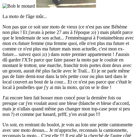
La moto de l'âge mûr...
Non pas que ce soit une moto de vieux (ce n'est pas une Béhème
non plus ! Et j'avais à peine 27 ans à l'époque ;o) ) mais plutôt parce
que le lendemain de son achat... J'emménageai à Fontainebleau avec
mon ex-future femme (ma femme quoi, elle n'est plus ma future et
comme ce n'est plus ma future mais mon actuelle, c'est mon ex-
future... suivez quoi ;o) ) dans notre premier appartement ! J'aurais
dû garder l'XTe parce que faire passer la moto par le couloir en
montant le trottoir, une marche, franchir trois portes dont deux avec
un groom, aurait été plus facile avec le Trail... Et je ne parle même
pas de faire demi-tour dans la trés petite cour ou plus tard dans le
local couvert au bout de la cour... Et ce n'est pas parce que c'était le
local à poubelles que j'y ai mis la moto, qu'on se le dise !
J'ai encore bien fait bosser mon concé pour la dernière fois ou
presque car j'en voulait aussi une bleue (blanche et bleue d'accord,
mais je n'allais quand même pas changer mon top-case pour si peu
non ?) et comme par hasard, prfff, y'en avait pas !!!
Un soir, en rentrant du boulot, je vois au loin une petite camionnette
avec une moto dessus... Je m'approche, reconnais la camionnette,
reconnais la moto... C'est elle !!! Il est allé la cherché de l'autre côté