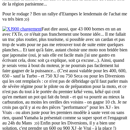
de la région parisienne...
Pour le rodage ? Ben un rallye d'Etampes le lendemain de l'achat me
va très bien ;o)
Faut dire aussi, que 43 000 bornes en un an
avec l'XTe, ce n'était pas franchement une bonne idée... Il me fallait
un truc plus routier, plus tourisme, si possible avec un cardan et pas
trop de watts pour ne pas me retrouver tout de suite entre quelques
planches... Et tant qu'à faire, autant choisir une moto non bridée bien
que japonaise (oui, je sais elle est facile mais j'ai une gastro en
écrivant cela, donc soit ça explique, soit ça excuse...). Ainsi, quand
je serais venu à bout du moteur, je ne pourrais pas facilement lui
faire gagner de la puissance... (C'est aussi valable pour les 400, 600,
650 - sauf la Turbo - et 750 XJ ou 750 Seca ou pour les Diversions
qui les ont remplacés : ce n'est pas de débridage qu'il faut parler mais
de sévère régime pour le pilote ou de préparation pour la moto, et ce
n'est pas du tout à le portée du premier kéké venu, kéké qui croit
qu'en mettant un pot qui fait du bruit - et qui va pourrir au mieux la
carburation, au moins les oreilles des voisins - on gagne 10 ch. Je ne
crois pas qu'il y ai eu des pièces "performance" pour les XJ - les
Vrais - ou alors juste pour les premiers modèle à saute vent ou sans
rien, quand Yamaha la présentait comme sa super sport et l'engageait
au 24h du Mans ;o) Enfin pour les Diversions, il y a bien une
solution, c'est prendre un 600 ou 900 XJ -le Vrai - à la place !)