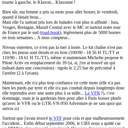
tourne à gauche, le Klaxon... Klaxonne !
Bien sûr, ma femme a pris sa moto pour aller bosser, le vendredi,
quand il faisait beau...
Mais elle l'a surtout pris lors de balades voir plus si affinité : Jura,
Vosges, Bretagne, Massif Central avec le MC et surtout notre tour
de France par le sud (
road-book
), légèrement plus de 5000 bornes
en trois semaines... A mon compteur...
Niveau entretien, ce n'est pas la mer à boire. Le kit chaîne n'est pas
cher, les pneus sont étroits et en bois (100/90 - 18 56 H TL/TT et
110/90 - 18 61 H TL/TT), même si maintenant Michelin propose le
Pilote Activ en remplacement du 39 (si, si, j'en ai trouvé un qui
traînait dans une concession) : rigolo le 2,25 bar de préconisé à
l'arrière (2 à l'avant).
Maintenant, elle n'a plus trop confiance en cette moto (elle n'a pas
bien les pieds par terre et elle n'a pas conduit depuis longtemps donc
elle reprendra avec une autre plus à sa taille...
Le VFR
?), c'est
dommage, mais je la garderais bien pour aller à Paris bosser plutôt
qu'avec le VFR ou le GTR-VN-950 Adventure-je ne sais quoi qui
suivra ;o)
Surtout que j'avais trouvé
le VFF
pour cela et que malheureusement
l'accident... Enfin début septembre 2006, le CBS nous a quitté car