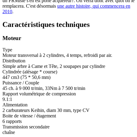
un FRMiste s'en est porté acquéreur?. On verra donc avec quoi on le
remplacera. C'est désormais
une autre histoire, qui commencera en
2010
.
Caractéristiques techniques
Moteur
Type
Moteur transversal à 2 cylindres, 4 temps, refroidi par air.
Distribution
Simple arbre à Came et Tête, 2 soupapes par cylindre
Cylindrée (alésage * course)
447 cm3 (75 * 50,6 mm)
Puissance / Couple
45 ch. à 9 000 tr/min, 33Nm à 7 500 tr/min
Rapport volumétrique de compression
9.1:1
Alimentation
2 carburateurs Keihin, diam 30 mm, type CV
Boite de vitesse / étagement
6 rapports
Transmission secondaire
chaîne