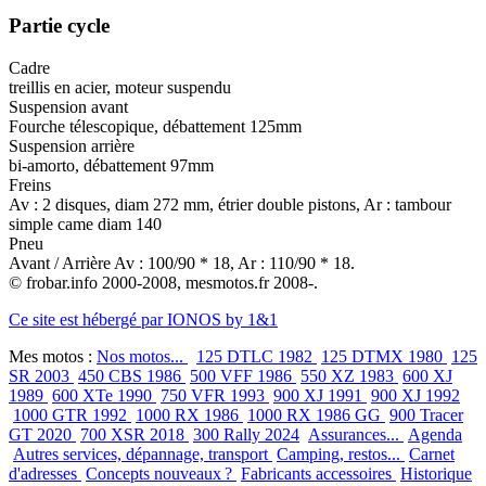
Partie cycle
Cadre
treillis en acier, moteur suspendu
Suspension avant
Fourche télescopique, débattement 125mm
Suspension arrière
bi-amorto, débattement 97mm
Freins
Av : 2 disques, diam 272 mm, étrier double pistons, Ar : tambour
simple came diam 140
Pneu
Avant / Arrière Av : 100/90 * 18, Ar : 110/90 * 18.
© frobar.info 2000-2008, mesmotos.fr 2008-.
Ce site est hébergé par IONOS by 1&1
Mes motos :
Nos motos...
125 DTLC 1982
125 DTMX 1980
125
SR 2003
450 CBS 1986
500 VFF 1986
550 XZ 1983
600 XJ
1989
600 XTe 1990
750 VFR 1993
900 XJ 1991
900 XJ 1992
1000 GTR 1992
1000 RX 1986
1000 RX 1986 GG
900 Tracer
GT 2020
700 XSR 2018
300 Rally 2024
Assurances...
Agenda
Autres services, dépannage, transport
Camping, restos...
Carnet
d'adresses
Concepts nouveaux ?
Fabricants accessoires
Historique