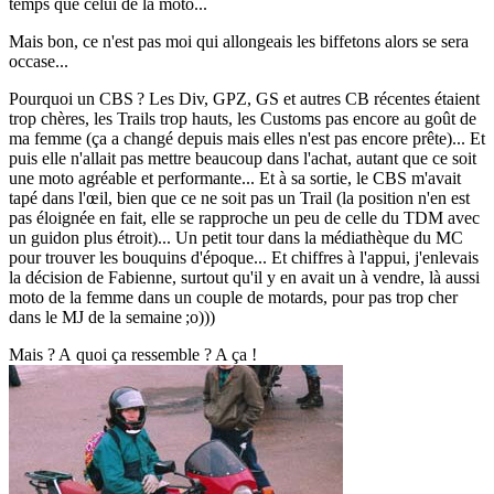
temps que celui de la moto...
Mais bon, ce n'est pas moi qui allongeais les biffetons alors se sera
occase...
Pourquoi un CBS ? Les Div, GPZ, GS et autres CB récentes étaient
trop chères, les Trails trop hauts, les Customs pas encore au goût de
ma femme (ça a changé depuis mais elles n'est pas encore prête)... Et
puis elle n'allait pas mettre beaucoup dans l'achat, autant que ce soit
une moto agréable et performante... Et à sa sortie, le CBS m'avait
tapé dans l'œil, bien que ce ne soit pas un Trail (la position n'en est
pas éloignée en fait, elle se rapproche un peu de celle du TDM avec
un guidon plus étroit)... Un petit tour dans la médiathèque du MC
pour trouver les bouquins d'époque... Et chiffres à l'appui, j'enlevais
la décision de Fabienne, surtout qu'il y en avait un à vendre, là aussi
moto de la femme dans un couple de motards, pour pas trop cher
dans le MJ de la semaine ;o)))
Mais ? A quoi ça ressemble ? A ça !