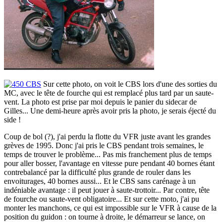
Sur cette photo, on voit le CBS lors d'une des sorties du
MC, avec le tête de fourche qui est remplacé plus tard par un saute-
vent. La photo est prise par moi depuis le panier du sidecar de
Gilles... Une demi-heure après avoir pris la photo, je serais éjecté du
side !
Coup de bol (?), j'ai perdu la flotte du VFR juste avant les grandes
grèves de 1995. Donc j'ai pris le CBS pendant trois semaines, le
temps de trouver le problème... Pas mis franchement plus de temps
pour aller bosser, l'avantage en vitesse pure pendant 40 bornes étant
contrebalancé par la difficulté plus grande de rouler dans les
envoiturages, 40 bornes aussi... Et le CBS sans carénage à un
indéniable avantage : il peut jouer à saute-trottoir... Par contre, tête
de fourche ou saute-vent obligatoire... Et sur cette moto, j'ai pu
monter les manchons, ce qui est impossible sur le VFR à cause de la
position du guidon : on tourne à droite, le démarreur se lance, on