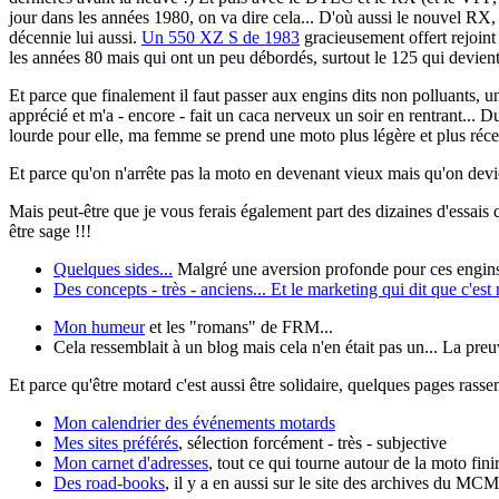
jour dans les années 1980, on va dire cela... D'où aussi le nouvel RX, 
décennie lui aussi.
Un 550 XZ S de 1983
gracieusement offert rejoin
les années 80 mais qui ont un peu débordés, surtout le 125 qui devien
Et parce que finalement il faut passer aux engins dits non polluants, u
apprécié et m'a - encore - fait un caca nerveux un soir en rentrant..
lourde pour elle, ma femme se prend une moto plus légère et plus réc
Et parce qu'on n'arrête pas la moto en devenant vieux mais qu'on devi
Mais peut-être que je vous ferais également part des dizaines d'essais q
être sage !!!
Quelques sides...
Malgré une aversion profonde pour ces engins (
Des concepts - très - anciens... Et le marketing qui dit que c'est
Mon humeur
et les "romans" de FRM...
Cela ressemblait à un blog mais cela n'en était pas un... La pre
Et parce qu'être motard c'est aussi être solidaire, quelques pages rass
Mon calendrier des événements motards
Mes sites préférés
, sélection forcément - très - subjective
Mon carnet d'adresses
, tout ce qui tourne autour de la moto fini
Des road-books
, il y a en aussi sur le site des archives du MC