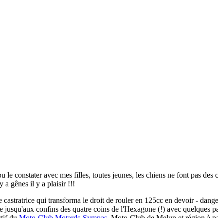
u le constater avec mes filles, toutes jeunes, les chiens ne font pas des 
a gênes il y a plaisir !!!
castratrice qui transforma le droit de rouler en 125cc en devoir - dang
 jusqu'aux confins des quatre coins de l'Hexagone (!) avec quelques pas
tif du
Moto-Club Motards-Sympas
, Moto-Club de Melun et région à par