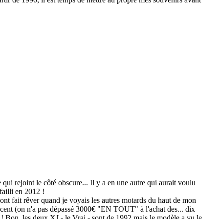
ui rejoint le côté obscure... Il y a en une autre qui aurait voulu
failli en 2012 !
ont fait rêver quand je voyais les autres motards du haut de mon
oncent (on n'a pas dépassé 3000€ "EN TOUT" à l'achat des... dix
! Bon, les deux XJ - le Vrai - sont de 1992 mais le modèle a vu le