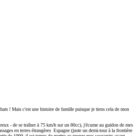
chats ! Mais c'est une histoire de famille puisque je tiens cela de mon
ereux - de se traîner à 75 km/h sur un 80cc), j'écume au guidon de mes
sages en terres étrangères Espagne (juste un demi-tour à la frontière
tir de 1990, il est temps de mettre au propre mes souvenirs avant