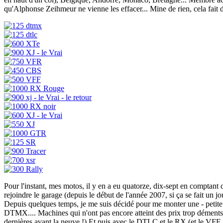
qu'Alphonse Zeihmeur ne vienne les effacer... Mine de rien, cela fait d
Pour l'instant, mes motos, il y en a eu quatorze, dix-sept en comptant 
rejoindre le garage (depuis le début de l'année 2007, si ça se fait un jou
Depuis quelques temps, je me suis décidé pour me monter une - petite 
DTMX.... Machines qui n'ont pas encore atteint des prix trop déments 
dernières avant la neuve !) Et puis avec le DTLC et le RX (et le VFF, 