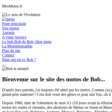
MesMotos.fr
Page principale
Nos motos
Agenda
A votre Service
Le bob Bob de Bob, blog moto
La Motoblographie
Plan du site
Contact
Mais qui est ce Bob ?
Bienvenue sur le site des motos de Bob...
D'après mes parents, j'ai toujours été attiré par les motos. Comme j'ai p
grand-père maternel ! Cela doit venir des gênes et pour une fois, où il y 
Depuis 1980, date de l'obtention de mon A1 (10 jours avant la réforme 
motos les routes et chemins, des alentours de Melun en Seine-et-Marne
en haut d'un col), Belgique, Andorre, Monaco, Bretagne... Membre ac