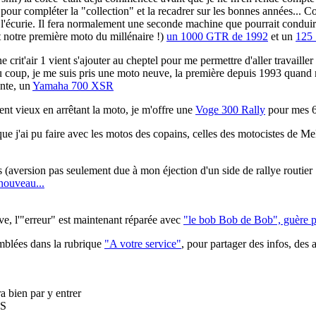
pour compléter la "collection" et la recadrer sur les bonnes années... C
t l'écurie. Il fera normalement une seconde machine que pourrait condu
t notre première moto du millénaire !)
un 1000 GTR de 1992
et un
125 
ne crit'air 1 vient s'ajouter au cheptel pour me permettre d'aller travail
. Du coup, je me suis pris une moto neuve, la première depuis 1993 quan
ente, un
Yamaha 700 XSR
ent vieux en arrêtant la moto, je m'offre une
Voge 300 Rally
pour mes 6
ue j'ai pu faire avec les motos des copains, celles des motocistes de Melun
aversion pas seulement due à mon éjection d'un side de rallye routier 
 nouveau...
uve, l'"erreur" est maintenant réparée avec
"le bob Bob de Bob", guère pl
emblées dans la rubrique
"A votre service"
, pour partager des infos, des 
ra bien par y entrer
MS