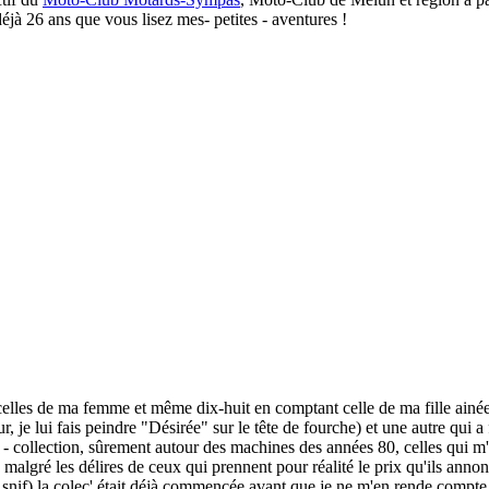
éjà 26 ans que vous lisez mes- petites - aventures !
celles de ma femme et même dix-huit en comptant celle de ma fille ainée q
r, je lui fais peindre "Désirée" sur le tête de fourche) et une autre qui a 
- collection, sûrement autour des machines des années 80, celles qui m'
malgré les délires de ceux qui prennent pour réalité le prix qu'ils ann
snif) la colec' était déjà commencée avant que je ne m'en rende compte 