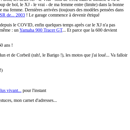
oup de bol, le XJ - le vrai - de ma femme entre (limite) dans la bonne
ire ma femme. Dernières arrivées (toujours des modèles pensées dans
SR de... 2003
! Le garage commence à devenir étriqué
ler depuis le COVID, enfin quelques temps après car le XJ n'a pas
d même : un
Yamaha 900 Tracer GT
... Et parce que la 600 devient
0 ans !
 et de Corbeil (rah!, le Barigo !), les motos que j'ai loué... Va falloir
!)
us vivant...
pour l'instant
astuces, mon carnet d'adresses...