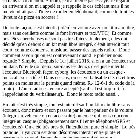
ça dans la circulation. A moto, je n'ai même pas essayé. Je regarde
en arrivant si on m'a appelé et je rappelle le cas échéant mais il ne
me viendrait pas à l'idée de rouler en téléphonant, comme le font les
livreurs de pizza en scooter !
De toute façon, c'est interdit (toléré en voiture avec un kit main libre,
mais sans oreillette comme le font livreurs et taxi/VTC). Et comme
nos têtes chercheuses ne sont pas très futées finalement, elles ont
décidé qu'en dehors d'un kit main libre intégré, c'était interdit tout
court, comme écouter sa musique, passer des appels radio... Donc
comment savoir qu'on est contrevenant quand le policier nous
regarde ? Simple... Depuis le 1er juillet 2015, si on a un écouteur sur
ou dans l'oreille (ou deux, sur/dans les deux), c'est juste interdit
l'écouteur Bluetooth façon cyborg, les écouteurs ou un casque -
musical - sur la tête ! Dans ces cas, on est verbalisable (135 € et trois
points en moins sur le permis quand même, R.412-6-1 du code de la
route)... L'auto radio est encore accepté (sauf s'il est trop fort, à
l'appréciation du verbalisateur)... Donc le moto radio aussi...
En fait c'est très simple, tout est interdit sauf un kit main libre sans
écouteur, donc micro et son passant par le haut-parleur de la voiture
(intégré au véhicule ou en accessoire) ou en ce qui nous concerne,
intégré au casque (obligatoirement sans fil entre téléphone/GPS et
écouteurs). On a été très près de l'interdiction pure et simple ! Le très
pratique Tuyaucom est donc désormais interdit entre pilote et
passager, au grand damne de son inventeur qui se retrouve