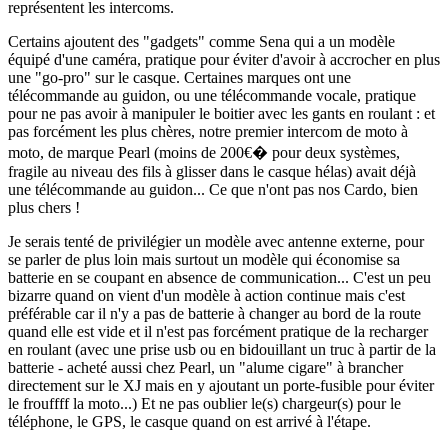
représentent les intercoms.
Certains ajoutent des "gadgets" comme Sena qui a un modèle
équipé d'une caméra, pratique pour éviter d'avoir à accrocher en plus
une "go-pro" sur le casque. Certaines marques ont une
télécommande au guidon, ou une télécommande vocale, pratique
pour ne pas avoir à manipuler le boitier avec les gants en roulant : et
pas forcément les plus chères, notre premier intercom de moto à
moto, de marque Pearl (moins de 200€� pour deux systèmes,
fragile au niveau des fils à glisser dans le casque hélas) avait déjà
une télécommande au guidon... Ce que n'ont pas nos Cardo, bien
plus chers !
Je serais tenté de privilégier un modèle avec antenne externe, pour
se parler de plus loin mais surtout un modèle qui économise sa
batterie en se coupant en absence de communication... C'est un peu
bizarre quand on vient d'un modèle à action continue mais c'est
préférable car il n'y a pas de batterie à changer au bord de la route
quand elle est vide et il n'est pas forcément pratique de la recharger
en roulant (avec une prise usb ou en bidouillant un truc à partir de la
batterie - acheté aussi chez Pearl, un "alume cigare" à brancher
directement sur le XJ mais en y ajoutant un porte-fusible pour éviter
le frouffff la moto...) Et ne pas oublier le(s) chargeur(s) pour le
téléphone, le GPS, le casque quand on est arrivé à l'étape.