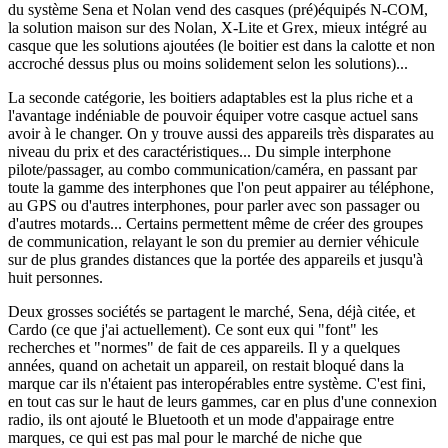
du système Sena et Nolan vend des casques (pré)équipés N-COM,
la solution maison sur des Nolan, X-Lite et Grex, mieux intégré au
casque que les solutions ajoutées (le boitier est dans la calotte et non
accroché dessus plus ou moins solidement selon les solutions)...
La seconde catégorie, les boitiers adaptables est la plus riche et a
l'avantage indéniable de pouvoir équiper votre casque actuel sans
avoir à le changer. On y trouve aussi des appareils très disparates au
niveau du prix et des caractéristiques... Du simple interphone
pilote/passager, au combo communication/caméra, en passant par
toute la gamme des interphones que l'on peut appairer au téléphone,
au GPS ou d'autres interphones, pour parler avec son passager ou
d'autres motards... Certains permettent même de créer des groupes
de communication, relayant le son du premier au dernier véhicule
sur de plus grandes distances que la portée des appareils et jusqu'à
huit personnes.
Deux grosses sociétés se partagent le marché, Sena, déjà citée, et
Cardo (ce que j'ai actuellement). Ce sont eux qui "font" les
recherches et "normes" de fait de ces appareils. Il y a quelques
années, quand on achetait un appareil, on restait bloqué dans la
marque car ils n'étaient pas interopérables entre système. C'est fini,
en tout cas sur le haut de leurs gammes, car en plus d'une connexion
radio, ils ont ajouté le Bluetooth et un mode d'appairage entre
marques, ce qui est pas mal pour le marché de niche que