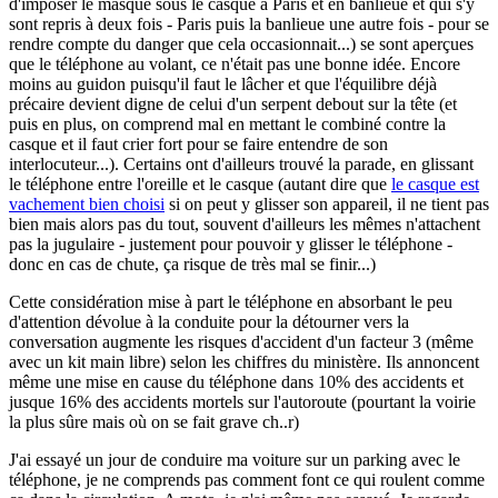
d'imposer le masque sous le casque à Paris et en banlieue et qui s'y
sont repris à deux fois - Paris puis la banlieue une autre fois - pour se
rendre compte du danger que cela occasionnait...) se sont aperçues
que le téléphone au volant, ce n'était pas une bonne idée. Encore
moins au guidon puisqu'il faut le lâcher et que l'équilibre déjà
précaire devient digne de celui d'un serpent debout sur la tête (et
puis en plus, on comprend mal en mettant le combiné contre la
casque et il faut crier fort pour se faire entendre de son
interlocuteur...). Certains ont d'ailleurs trouvé la parade, en glissant
le téléphone entre l'oreille et le casque (autant dire que
le casque est
vachement bien choisi
si on peut y glisser son appareil, il ne tient pas
bien mais alors pas du tout, souvent d'ailleurs les mêmes n'attachent
pas la jugulaire - justement pour pouvoir y glisser le téléphone -
donc en cas de chute, ça risque de très mal se finir...)
Cette considération mise à part le téléphone en absorbant le peu
d'attention dévolue à la conduite pour la détourner vers la
conversation augmente les risques d'accident d'un facteur 3 (même
avec un kit main libre) selon les chiffres du ministère. Ils annoncent
même une mise en cause du téléphone dans 10% des accidents et
jusque 16% des accidents mortels sur l'autoroute (pourtant la voirie
la plus sûre mais où on se fait grave ch..r)
J'ai essayé un jour de conduire ma voiture sur un parking avec le
téléphone, je ne comprends pas comment font ce qui roulent comme